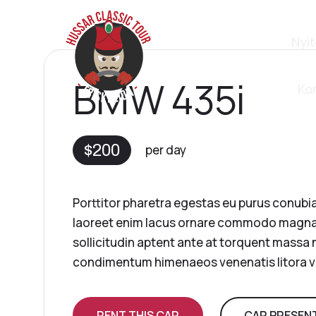
Nyit
BMW 435i
Ko
$200
per day
Porttitor pharetra egestas eu purus conubi
laoreet enim lacus ornare commodo magna
sollicitudin aptent ante at torquent massa
condimentum himenaeos venenatis litora v
RENT THIS CAR
CAR PRESEN