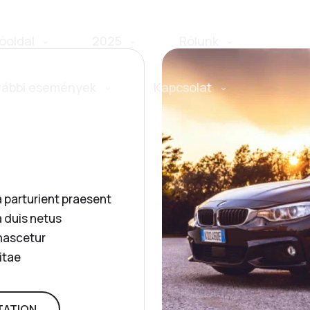
óoldal
2025
Rólunk
rábbi események
Kapcsolat
a parturient praesent
 duis netus
 nascetur
itae
TATION