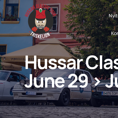
Nyit
Ko
Hussar Clas
June 29 > J