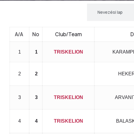
Előzetes rajtlista
Nevezési lap
A/A
No
Club/Team
D
1
1
TRISKELION
KARAMPE
2
2
HEKER
3
3
TRISKELION
ARVANIT
4
4
TRISKELION
BALASK