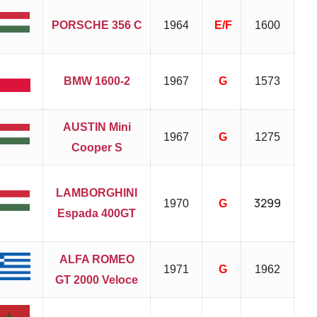
PORSCHE 356 C
1964
E/F
1600
BMW 1600-2
1967
G
1573
AUSTIN Mini
1967
G
1275
Cooper S
LAMBORGHINI
3299
1970
G
Espada 400GT
ALFA ROMEO
1971
G
1962
GT 2000 Veloce