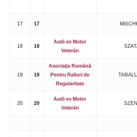
17
17
MISCHK
Autó es Motor
18
18
SZATA
Veterán
Asociaţia Română
19
19
Pentru Raliuri de
TARALU
Regularitate
Autó es Motor
20
20
SZEN
Veterán