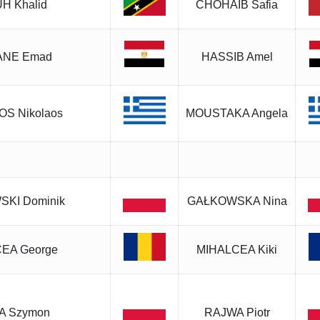
H Khalid
CHOHAIB Safia
ANE Emad
HASSIB Amel
S Nikolaos
MOUSTAKA Angela
KI Dominik
GAŁKOWSKA Nina
EA George
MIHALCEA Kiki
A Szymon
RAJWA Piotr