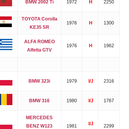
BMW 2002 Ti
1972
H
2250
TOYOTA Corolla
1976
H
1300
KE35 SR
ALFA ROMEO
1976
H
1962
Alfetta GTV
BMW 323i
1979
I/J
2316
BMW 316
1980
I/J
1767
MERCEDES
I/J
BENZ W123
1981
2299