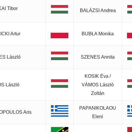
AI Tibor
BALÁZSI Andrea
CKI Artur
BUBŁA Monika
S László
SZENES Annita
KOSIK Éva /
S László
VÁMOS László
Zoltán
PAPANIKOLAOU
POULOS Aris
Eleni