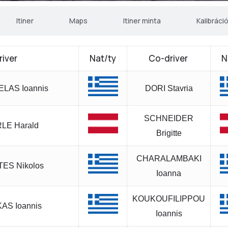
Itiner
Maps
Itiner minta
Kalibráci
river
Nat/ty
Co-driver
N
LAS Ioannis
DORI Stavria
SCHNEIDER
LE Harald
Brigitte
CHARALAMBAKI
ES Nikolos
Ioanna
KOUKOUFILIPPOU
AS Ioannis
Ioannis