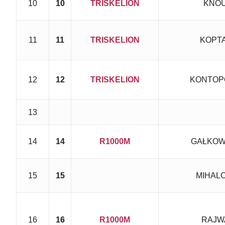
10
10
TRISKELION
KNOU
11
11
TRISKELION
KOPT
12
12
TRISKELION
KONTOPO
13
14
14
R1000M
GAŁKOWS
15
15
MIHALC
16
16
R1000M
RAJW