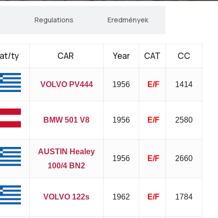
ó
Regulations
Eredmények
at/ty
CAR
Year
CAT
CC
VOLVO PV444
1956
E/F
1414
BMW 501 V8
1956
E/F
2580
AUSTIN Healey
1956
E/F
2660
100/4 BN2
VOLVO 122s
1962
E/F
1784