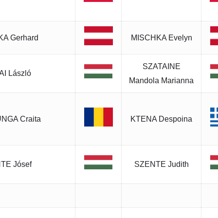
A Gerhard
MISCHKA Evelyn
SZATAINE
I László
Mandola Marianna
NGA Craita
KTENA Despoina
TE Jósef
SZENTE Judith