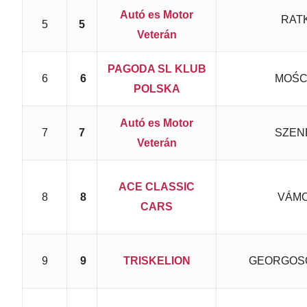
Autó es Motor
RATK
5
5
Veterán
PAGODA SL KLUB
6
6
MOŚCI
POLSKA
Autó es Motor
7
7
SZENE
Veterán
ACE CLASSIC
8
8
VÁMO
CARS
9
9
TRISKELION
GEORGOSO