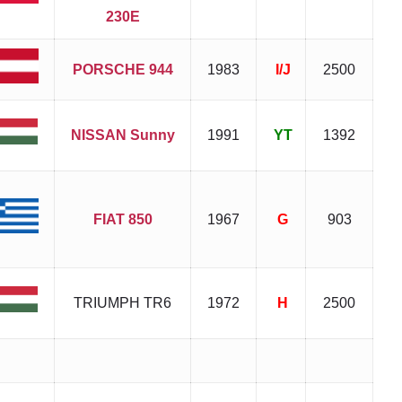
230E
PORSCHE 944
1983
I/J
2500
NISSAN Sunny
1991
YT
1392
FIAT 850
1967
G
903
TRIUMPH TR6
1972
H
2500